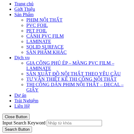
Trang chủ
Giới Thiệu
Sản Phẩm
PHIM NỘI THẤT
PVC FOIL
PET FOIL
CÁNH PVC FILM
LAMINATE
SOLID SURFACE
SẢN PHẨM KHÁC
Dịch vụ
GIA CÔNG PHỦ ÉP – MÀNG PVC FILM –
LAMINATE
SẢN XUẤT ĐỒ NỘI THẤT THEO YÊU CẦU
TƯ VẤN THIẾT KẾ THI CÔNG NỘI THẤT
THI CÔNG DÁN PHIM NỘI THẤT – DECAL –
GIẤY
Dự án
Trải Nghiệm
Liên Hệ
Close Button
Input Search Keyword
Search Button