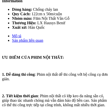
Information
Dòng hàng:
Chống cháy lan
Quy Cách:
122cm x 50m/cuộn
Nhóm màu:
Film Nội Thất Vân Gỗ
Thương Hiệu:
LX Hausys Benif
Xuất xứ:
Hàn Quốc
Mô tả
Sản phẩm liên quan
ƯU ĐIỂM CỦA PHIM NỘI THẤT:
1. Dễ dàng thi công
: Phim nội thất dễ thi công với bộ công cụ đơn
giản.
2. Tiết kiệm thời gian
: Phim nội thất có lớp keo đa năng sẵn có,
giúp thao tác nhanh chóng mà vẫn đảm bảo độ bền cao. Sản phẩm
có thể thi công trực tiếp tại công trình, không mất nhiều thời gian.