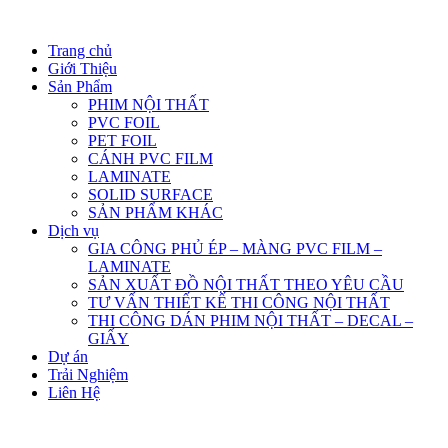
Trang chủ
Giới Thiệu
Sản Phẩm
PHIM NỘI THẤT
PVC FOIL
PET FOIL
CÁNH PVC FILM
LAMINATE
SOLID SURFACE
SẢN PHẨM KHÁC
Dịch vụ
GIA CÔNG PHỦ ÉP – MÀNG PVC FILM –
LAMINATE
SẢN XUẤT ĐỒ NỘI THẤT THEO YÊU CẦU
TƯ VẤN THIẾT KẾ THI CÔNG NỘI THẤT
THI CÔNG DÁN PHIM NỘI THẤT – DECAL –
GIẤY
Dự án
Trải Nghiệm
Liên Hệ