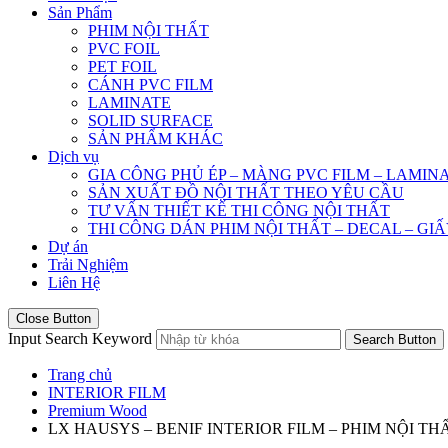
Sản Phẩm
PHIM NỘI THẤT
PVC FOIL
PET FOIL
CÁNH PVC FILM
LAMINATE
SOLID SURFACE
SẢN PHẨM KHÁC
Dịch vụ
GIA CÔNG PHỦ ÉP – MÀNG PVC FILM – LAMIN
SẢN XUẤT ĐỒ NỘI THẤT THEO YÊU CẦU
TƯ VẤN THIẾT KẾ THI CÔNG NỘI THẤT
THI CÔNG DÁN PHIM NỘI THẤT – DECAL – GI
Dự án
Trải Nghiệm
Liên Hệ
Close Button
Input Search Keyword
Search Button
Trang chủ
INTERIOR FILM
Premium Wood
LX HAUSYS – BENIF INTERIOR FILM – PHIM NỘI THẤ