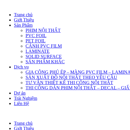
Trang chủ
Giới Thiệu
Sản Phẩm
PHIM NỘI THẤT
PVC FOIL
PET FOIL
CÁNH PVC FILM
LAMINATE
SOLID SURFACE
SẢN PHẨM KHÁC
Dịch vụ
GIA CÔNG PHỦ ÉP – MÀNG PVC FILM – LAMIN
SẢN XUẤT ĐỒ NỘI THẤT THEO YÊU CẦU
TƯ VẤN THIẾT KẾ THI CÔNG NỘI THẤT
THI CÔNG DÁN PHIM NỘI THẤT – DECAL – GI
Dự án
Trải Nghiệm
Liên Hệ
Trang chủ
Giới Thiệu