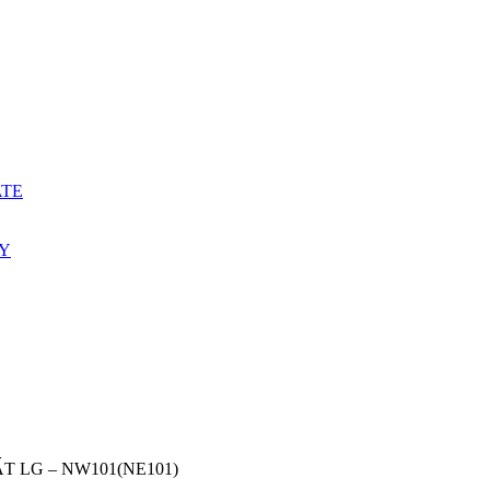
ATE
ẤY
T LG – NW101(NE101)